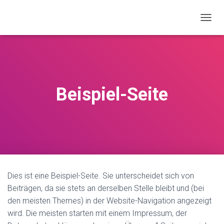
N
A
V
I
G
A
T
Beispiel-Seite
I
O
N
U
M
S
C
H
A
Dies ist eine Beispiel-Seite. Sie unterscheidet sich von
L
T
Beiträgen, da sie stets an derselben Stelle bleibt und (bei
E
den meisten Themes) in der Website-Navigation angezeigt
N
wird. Die meisten starten mit einem Impressum, der